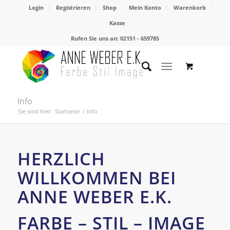
Login
Registrieren
Shop
Mein Konto
Warenkorb
Kasse
Rufen Sie uns an: 02151 - 659785
Info
Sie sind hier:
Startseite
/
Info
HERZLICH
WILLKOMMEN BEI
ANNE WEBER E.K.
FARBE – STIL – IMAGE