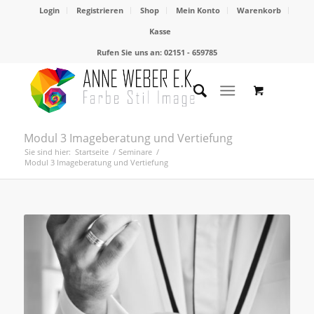
Login
Registrieren
Shop
Mein Konto
Warenkorb
Kasse
Rufen Sie uns an: 02151 - 659785
Modul 3 Imageberatung und Vertiefung
Sie sind hier:
Startseite
/
Seminare
/
Modul 3 Imageberatung und Vertiefung